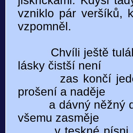
jiskřičkami. Kdysi ta
vzniklo pár veršíků, 
vzpomněl.
Chvíli ještě tul
lásky čistší není
zas končí jed
prošení a naděje
a dávný něžný 
všemu zasměje
v teskné písn