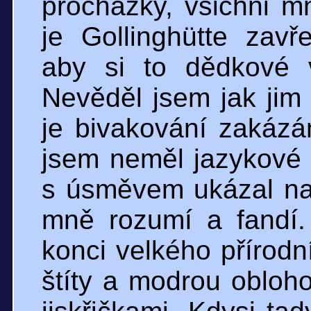
procházky, všichni mn
je Gollinghütte zav
aby si to dědkové 
Nevěděl jsem jak jim
je bivakování zakázá
jsem neměl jazykové 
s úsměvem ukázal na 
mně rozumí a fandí.
konci velkého přírodn
štíty a modrou obloh