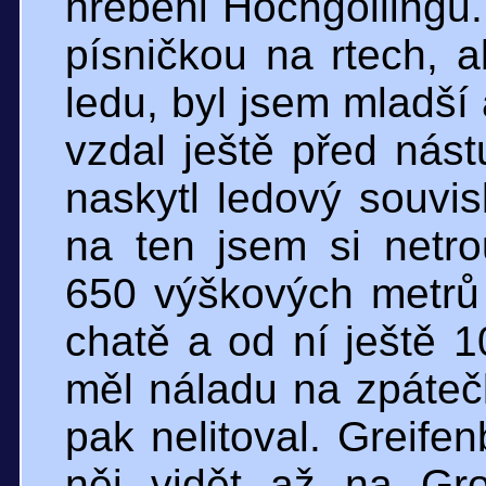
hřebeni Hochgollingu.
písničkou na rtech, a
ledu, byl jsem mladší 
vzdal ještě před nás
naskytl ledový souvis
na ten jsem si netro
650 výškových metrů
chatě a od ní ještě 
měl náladu na zpáteč
pak nelitoval. Greife
něj vidět až na Gr