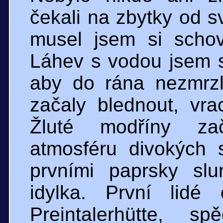
čekali na zbytky od s
musel jsem si scho
Láhev s vodou jsem s
aby do rána nezmrz
začaly blednout, vr
Žluté modříny zač
atmosféru divokých s
prvními paprsky slun
idylka. První lidé
Preintalerhütte, s