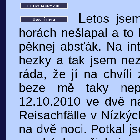
FOTKY TAURY 2010
L
etos jse
Úvodní menu
horách nešlapal a to 
pěknej absťák. Na inte
hezky a tak jsem ne
ráda, že jí na chvíli
beze mě taky nepo
12.10.2010 ve dvě n
Reisachfälle v Nízkých
na dvě noci. Potkal js