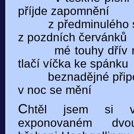
příjde zapomnění
z předminulého 
z pozdních červánků
mé touhy dřív
tlačí víčka ke spánku
beznadějné př
v noc se mění
C
htěl jsem si v
exponovaném dvou