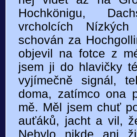
Hochkönigu, Dac
vrcholcích Nízkých
schován za Hochgolli
objevil na fotce z 
jsem ji do hlavičky t
vyjímečně signál, t
doma, zatímco ona p
mě. Měl jsem chuť po
auťáků, jacht a vil, 
Nebylo nikde ani ži