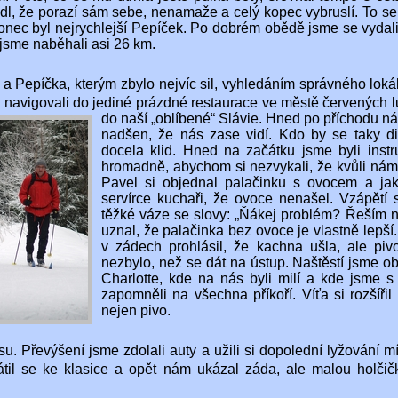
l, že porazí sám sebe, nenamaže a celý kopec vybruslí. To se 
konec byl nejrychlejší Pepíček. Po dobrém obědě jsme se vyda
jsme naběhali asi 26 km.
u a Pepíčka, kterým zbylo nejvíc sil, vyhledáním správného loká
 navigovali do jediné prázdné restaurace ve městě červených l
do naší „oblíbené“ Slávie.
Hned po příchodu nám
nadšen, že nás zase vidí. Kdo by se taky di
docela klid. Hned na začátku jsme byli inst
hromadně, abychom si nezvykali, že kvůli nám 
Pavel si objednal palačinku s ovocem a ja
servírce kuchaři, že ovoce nenašel. Vzápětí 
těžké váze se slovy: „Ňákej problém? Řeším n
uznal, že palačinka bez ovoce je vlastně lepší
v zádech prohlásil, že kachna ušla, ale piv
nezbylo, než se dát na ústup. Naštěstí jsme ob
Charlotte, kde na nás byli milí a kde jsme 
zapomněli na všechna příkoří. Víťa si rozšířil
nejen pivo.
rasu. Převýšení jsme zdolali auty a užili si dopolední lyžován
vrátil se ke klasice a opět nám ukázal záda, ale malou holči