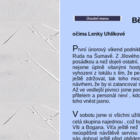
Bě
Úvodní menu
očima Lenky Uhlíkové
P
rvní únorový víkend podnik
Ruda na Šumavě. Z Jílového j
posádkou a než dojeli ostatní,
nejsme úplně vítanými hos
vyhozeni z lokálu s tím, že pe
ještě zdržovat, tak toho moc
návrhem, že by si zatancoval 
Až ve vedlejší pivnici jsme poc
přítelem a personál neví , kd
toho vnést jasno.
V
sobotu jsme si všichni užil
celá skupina najednou , což 
Víti a Bogana. Víťa ještě než 
neúspěšné návštěvě servisu v
nás dohnal ještě před obědem