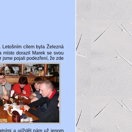
. Letošním cílem byla Železná
a místo dorazil Marek se svou
r jsme pojali podezření, že zde
atními a ujížděl nám už jenom