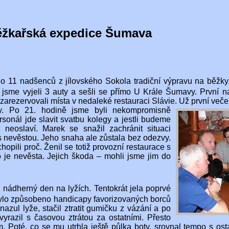
žkařská expedice Šumava
lo 11 nadšenců z jílovského Sokola tradiční výpravu na běžky
sme vyjeli 3 auty a sešli se přímo U Krále Šumavy. První n
 zarezervovali místa v nedaleké restauraci Slávie. Už první veče
ty.
Po 21. hodině jsme byli nekompromisně
rsonál jde slavit svatbu kolegy a jestli budeme
 neoslaví. Marek se snažil zachránit situaci
s nevěstou. Jeho snaha ale zůstala bez odezvy.
hopili proč. Ženil se totiž provozní restaurace s
o je nevěsta. Jejich škoda – mohli jsme jim do
i nádherný den na lyžích. Tentokrát jela poprvé
bylo způsobeno handicapy favorizovaných borců
nazul lyže, stačil ztratit gumičku z vázání a po
yrazil s časovou ztrátou za ostatními. Přesto
. Poté, co se mu utrhla ještě půlka boty, srovnal tempo s ost