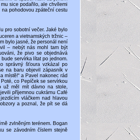
mu sice podařilo, ale chvílemi
li na pohodovou zpáteční cestu
lu pro sobotní večer. Jaké bylo
uceren a vietnamských tržnic –
 bylo jasné, že personál není
vil – nebýt nás mohl tam být
ruováni, že pivo se objednává
bude servírka lítat po jednom.
ko správný šťoura vzkázal po
se na baru objevil zápasník v
a místě!“ a Pavel nakonec rád
. Poté, co Pepíček se servírkou
o už měl mít dávno na stole,
jevili příjemnou cukrárnu Café
s jezdícím vláčkem nad hlavou
 obzory a poznal, že pít se dá
í mírně zvlněným terénem. Bogan
čku se závodním číslem stejně