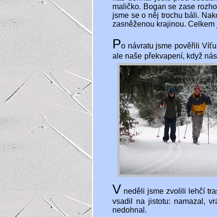
maličko. Bogan se zase rozhod
jsme se o něj trochu báli. Na
zasněženou krajinou. Celkem 
P
o návratu jsme pověřili Víť
ale naše překvapení, když nás
V
neděli jsme zvolili lehčí t
vsadil na jistotu: namazal, 
nedohnal.