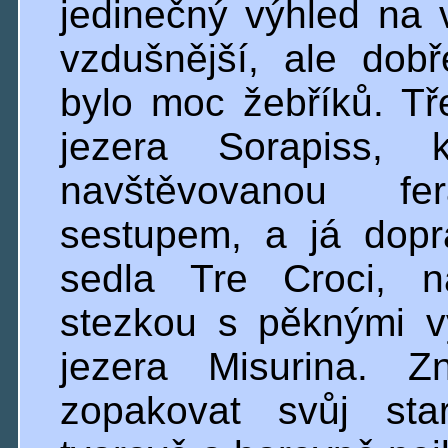
jedinečný výhled na 
vzdušnější, ale dob
bylo moc žebříků. Tře
jezera Sorapiss,
navštěvovanou f
sestupem, a já dop
sedla Tre Croci, n
stezkou s pěknými v
jezera Misurina. 
zopakovat svůj sta