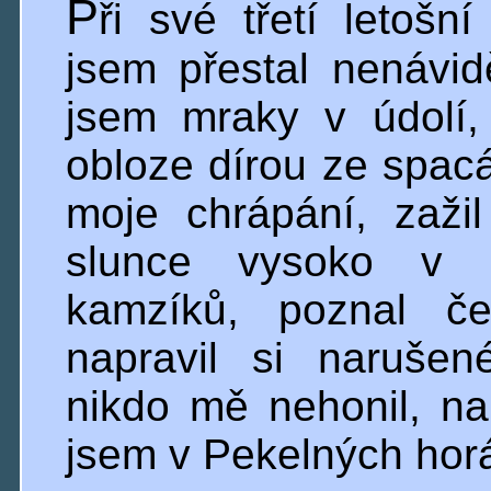
P
ři své třetí letošn
jsem přestal nenávidě
jsem mraky v údolí,
obloze dírou ze spacá
moje chrápání, zaž
slunce vysoko v ho
kamzíků, poznal če
napravil si naruše
nikdo mě nehonil, na
jsem v Pekelných hor