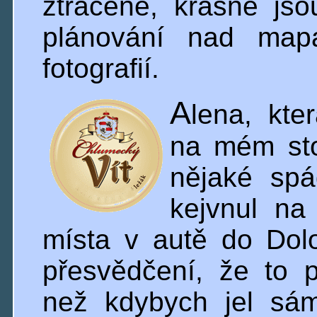
ztracené, krásné jso
plánování nad mapa
fotografií.
A
lena, kte
na mém sto
nějaké spá
kejvnul na
místa v autě do Dol
přesvědčení, že to 
než kdybych jel sám