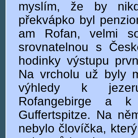
myslím, že by nikd
překvápko byl penzio
am Rofan, velmi so
srovnatelnou s Čes
hodinky výstupu prv
Na vrcholu už byly 
výhledy k jezer
Rofangebirge a k 
Guffertspitze. Na ně
nebylo človíčka, který