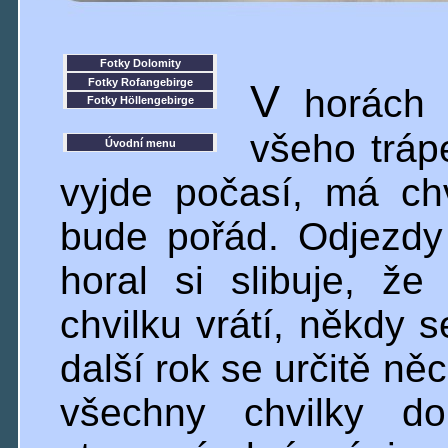
Fotky Dolomity
Fotky Rofangebirge
V
horách s
Fotky Höllengebirge
všeho trápe
Úvodní menu
vyjde počasí, má chv
bude pořád. Odjezdy
horal si slibuje, ž
chvilku vrátí, někdy 
další rok se určitě n
všechny chvilky d