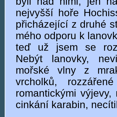
byli nad nimi, jen 
nejvyšší hoře Hochiss
přicházející z druhé 
mého odporu k lanovk
teď už jsem se rozh
Nebýt lanovky, nev
mořské vlny z mrak
vrcholků, rozzářen
romantickými výjevy, 
cinkání karabin, necíti