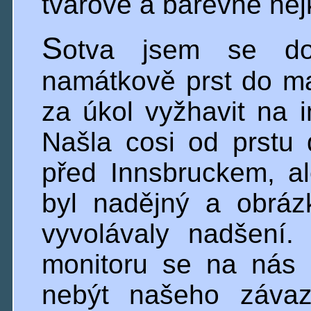
tvarově a barevně nej
S
otva jsem se do
namátkově prst do m
za úkol vyžhavit na i
Našla cosi od prstu 
před Innsbruckem, a
byl nadějný a obráz
vyvolávaly nadšení
monitoru se na nás 
nebýt našeho závaz