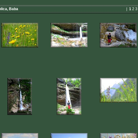
olica, Baba
|
1
2
3