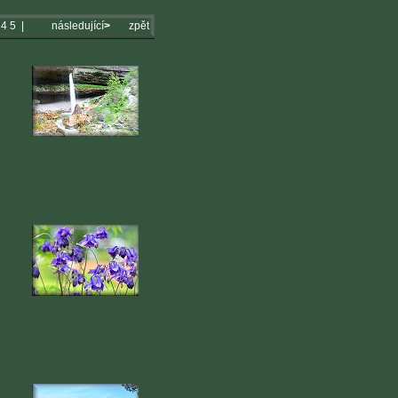
4
5
|
následující
>
zpět